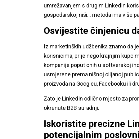
umrežavanjem s drugim LinkedIn koris
gospodarskoj niši… metoda ima više p
Osvijestite činjenicu 
Iz marketinških udžbenika znamo da je
korisnicima, prije nego krajnjim kupcim
kompanije poput onih u softverskoj indu
usmjerene prema nišnoj ciljanoj publici
proizvoda na Googleu, Facebooku ili dr
Zato je LinkedIn odlično mjesto za pro
okrenute B2B suradnji.
Iskoristite precizne Li
potencijalnim poslov