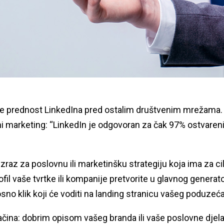
a je prednost LinkedIna pred ostalim društvenim mrežama
lni marketing: “LinkedIn je odgovoran za čak 97% ostvaren
zraz za poslovnu ili marketinšku strategiju koja ima za cil
fil vaše tvrtke ili kompanije pretvorite u glavnog genera
sno klik koji će voditi na landing stranicu vašeg poduzeća
ačina: dobrim opisom vašeg branda ili vaše poslovne djela