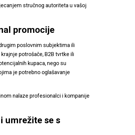
tjecanjem stručnog autoriteta u vašoj
anal promocije
drugim poslovnim subjektima ili
rajnje potrošače, B2B tvrtke ili
potencijalnih kupaca, nego su
 kojima je potrebno oglašavanje
ćinom nalaze profesionalci i kompanije
 i umrežite se s