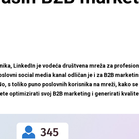
nika, LinkedIn je vodeća društvena mreža za profesionalc
poslovni social media kanal odličan je i za B2B market
 No, s toliko puno poslovnih korisnika na mreži, kako 
te optimizirati svoj B2B marketing i generirati kvalit