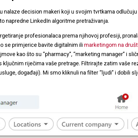
u nalaze decision makeri koji u svojim tvrtkama odlučuju 
a to napredne LinkedIn algoritme pretraživanja.
argetiranje profesionalaca prema njihovoj profesiji, pronal
e primjerice bavite digitalnim ili
marketingom na druš
 pojmove kao što su “pharmacy”, “marketing manager” i sličn
ključnim riječima vaše pretrage. Filtrirajte zatim vaše 
 usluge, događaji). Mi smo kliknuli na filter “ljudi” i dobili 