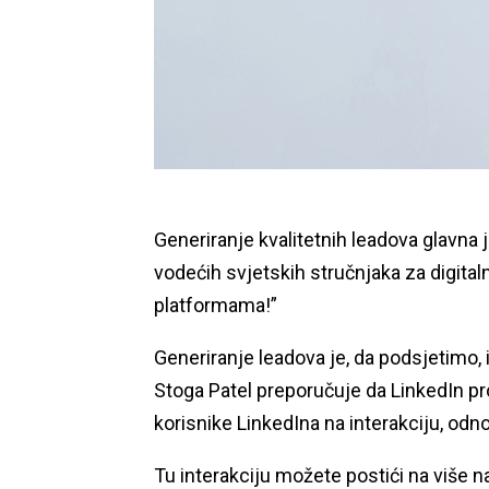
Generiranje kvalitetnih leadova glavn
vodećih svjetskih stručnjaka za digita
platformama!”
Generiranje leadova je, da podsjetimo, i
Stoga Patel preporučuje da LinkedIn pro
korisnike LinkedIna na interakciju, odno
Tu interakciju možete postići na više n