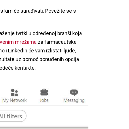
s kim će surađivati. Povežite se s
aženje tvrtki u određenoj branši koja
tvenim mrežama
za farmaceutske
o i LinkedIn će vam izlistati ljude,
rezultate uz pomoć ponuđenih opcija
sljedeće kontakte: