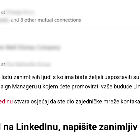
 listu zanimljivih ljudi s kojima biste željeli uspostaviti 
Campaign Manageru u kojem ćete promovirati vaše buduće Li
edInu
stvara osjećaj da ste dio zajedničke mreže kontakat
l na LinkedInu, napišite zanimljiv