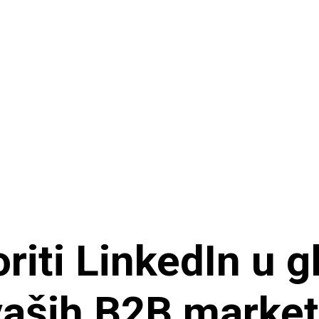
riti LinkedIn u g
vaših B2B market