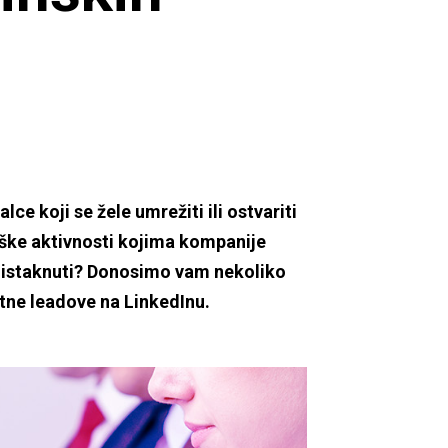
e koji se žele umrežiti ili ostvariti
inške aktivnosti kojima kompanije
se istaknuti? Donosimo vam nekoliko
etne leadove na LinkedInu.