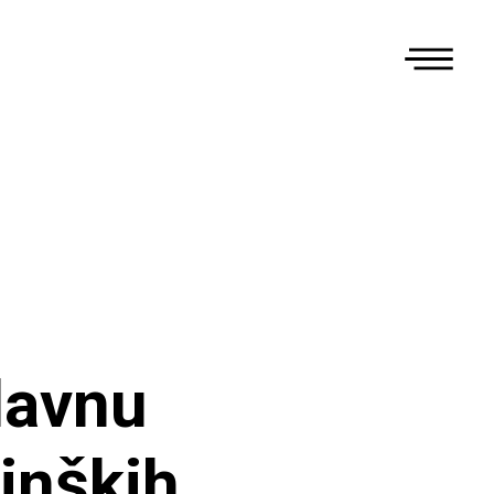
lavnu
inških