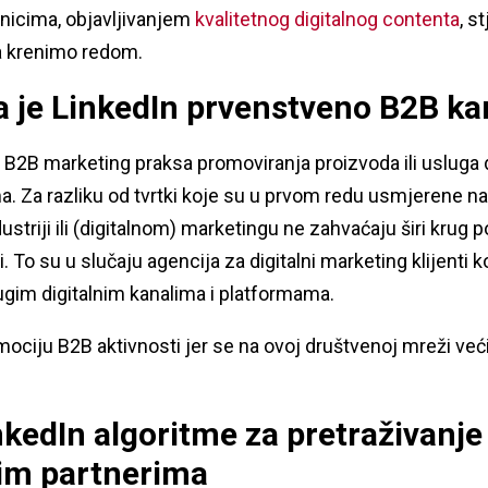
nicima, objavljivanjem
kvalitetnog digitalnog contenta
, s
a krenimo redom.
da je LinkedIn prvenstveno B2B k
 B2B marketing praksa promoviranja proizvoda ili usluga 
a. Za razliku od tvrtki koje su u prvom redu usmjerene na k
striji ili (digitalnom) marketingu ne zahvaćaju širi krug 
. To su u slučaju agencija za digitalni marketing klijenti
ugim digitalnim kanalima i platformama.
mociju B2B aktivnosti jer se na ovoj društvenoj mreži ve
nkedIn algoritme za pretraživanje
nim partnerima