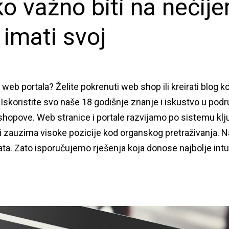
ko važno biti na nečij
 imati svoj
i web portala? Želite pokrenuti web shop ili kreirati blog ko
skoristite svo naše 18 godišnje znanje i iskustvo u podru
 shopove. Web stranice i portale razvijamo po sistemu kl
 zauzima visoke pozicije kod organskog pretraživanja. N
ta. Zato isporučujemo rješenja koja donose najbolje intu