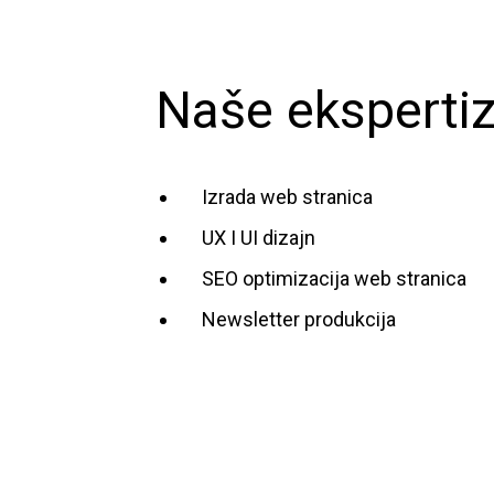
Naše eksperti
Izrada web stranica
UX I UI dizajn
SEO optimizacija web stranica
Newsletter produkcija